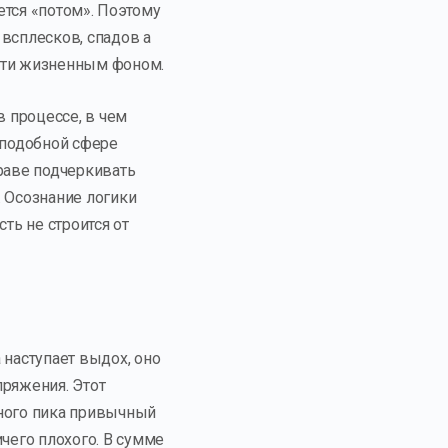
ется «потом». Поэтому
всплесков, спадов а
ости жизненным фоном.
 процессе, в чем
 подобной сфере
раве подчеркивать
. Осознание логики
ть не строится от
 наступает выдох, оно
пряжения. Этот
нного пика привычный
чего плохого. В сумме