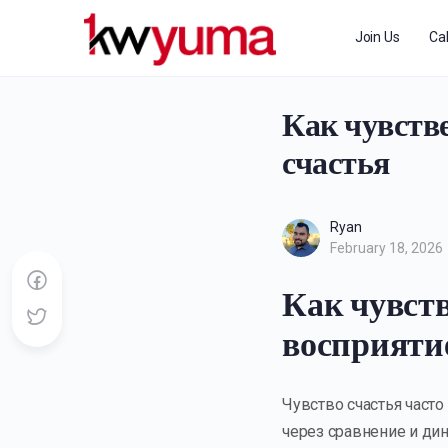
Join Us
Ca
Как чувств
счастья
Ryan
February 18, 2026
Как чувст
восприяти
Чувство счастья часто
через сравнение и дин