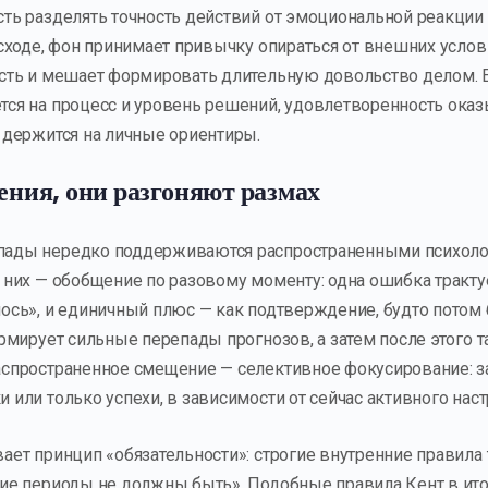
ть разделять точность действий от эмоциональной реакции н
исходе, фон принимает привычку опираться от внешних услов
сть и мешает формировать длительную довольство делом.
ся на процесс и уровень решений, удовлетворенность ока
 держится на личные ориентиры.
ия, они разгоняют размах
ады нередко поддерживаются распространенными психол
 них — обобщение по разовому моменту: одна ошибка тракту
ось», и единичный плюс — как подтверждение, будто потом 
рмирует сильные перепады прогнозов, а затем после этого 
аспространенное смещение — селективное фокусирование: 
или только успехи, в зависимости от сейчас активного наст
ает принцип «обязательности»: строгие внутренние правила 
ие периоды не должны быть». Подобные правила Кент в ит