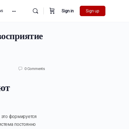
ws
Sign in
Sign up
восприятие
0
Comments
ают
е это формируется
истема постоянно