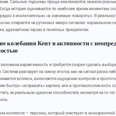
ание. Сильные подъемы проще извлекаются, нежели ровные
 Когда история оценивается по наиболее ярким моментам, со
 редко а исключительно «в значимые повороты». В реальнос
ычно опирается на рутинных микро сигналах: нормальном сне
е, адекватном паузах и понятных приоритетах.
е колебания Кент в активности с неопре
ностью
й заложена вариативность и требуется скорее сделать выбор
 Система реагирует на смену итогов как на сигнал риска ли
нимается всплеск, включается ощущение контроля и простоты
ние быстро «исправить» картину или в противоположность ос
утать за реальным сдвигом способностей, несмотря на то чт
ень.
ом контексте — персоны, который участвует в конкурентной