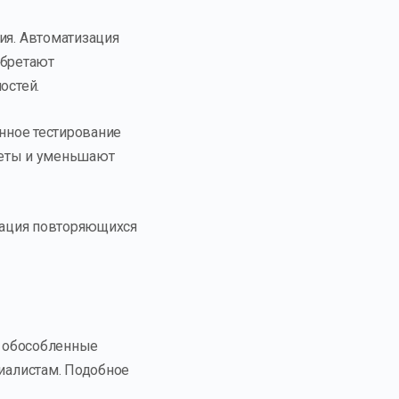
я. Автоматизация
обретают
остей.
нное тестирование
четы и уменьшают
зация повторяющихся
а обособленные
иалистам. Подобное