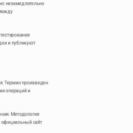
нс незамедлительно
 между
тестирования
дки и публикуют
ия. Термин произведен
ции операций и
ения. Методология
о официальный сайт