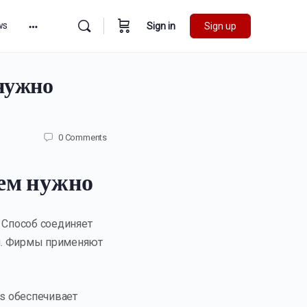
ws
Sign in
Sign up
 нужно
0
Comments
чем нужно
 Способ соединяет
ей. Фирмы применяют
s обеспечивает