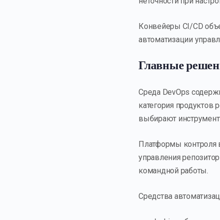
неточности при настро
Конвейеры CI/CD объ
автоматизации управл
Главные реше
Среда DevOps содержи
категория продуктов 
выбирают инструменты
Платформы контроля в
управления репозитор
командной работы.
Средства автоматизац