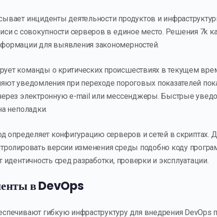
сывает инциденты деятельности продуктов и инфраструкту
иси с совокупности серверов в единое место. Решения 7k к
формации для выявления закономерностей.
ует команды о критических происшествиях в текущем вре
яют уведомления при переходе пороговых показателей пока
через электронную e-mail или мессенджеры. Быстрые уве
на неполадки.
од определяет конфигурацию серверов и сетей в скриптах. 
тролировать версии изменения среды подобно коду програ
 идентичность сред разработки, проверки и эксплуатации.
менты в DevOps
спечивают гибкую инфраструктуру для внедрения DevOps п