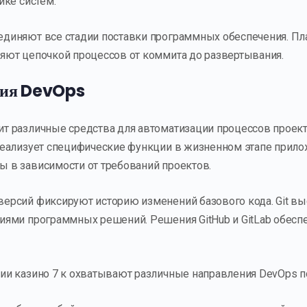
йке систем.
единяют все стадии поставки программных обеспечения. П
яют цепочкой процессов от коммита до развертывания.
ния DevOps
т различные средства для автоматизации процессов проек
реализует специфические функции в жизненном этапе прило
 в зависимости от требований проектов.
ерсий фиксируют историю изменений базового кода. Git вы
иями программных решений. Решения GitHub и GitLab обесп
ии казино 7 к охватывают различные направления DevOps п