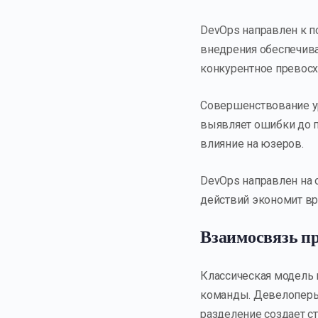
DevOps направлен к 
внедрения обеспечива
конкурентное превос
Совершенствование ур
выявляет ошибки до п
влияние на юзеров.
DevOps направлен на
действий экономит в
Взаимосвязь п
Классическая модель
команды. Девелоперы
разделение создает с