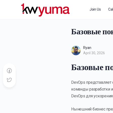
Join Us
Ca
Базовые по
Ryan
April 30, 2026
Базовые п
DevOps представляет
команды разработки 
DevOps для ускорения
Нынешний бизнес пред