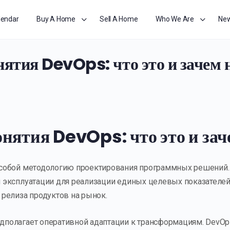
lendar
Buy A Home
Sell A Home
Who We Are
Ne
нятия DevOps: что это и зачем
онятия DevOps: что это и за
 собой методологию проектирования программных решений.
и эксплуатации для реализации единых целевых показател
 релиза продуктов на рынок.
полагает оперативной адаптации к трансформациям. DevOp