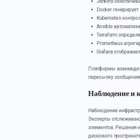
Jenkins обеспечив
Docker генерирует
Kubernetes контро
Ansible автоматиз
Terraform определ
Prometheus агрег
Grafana отображае
Платформы взаимодейс
пересылку сообщениям
Наблюдение и 
Наблюдение инфрастр
Эксперты отслеживают
элементов. Решения н
дискового пространст