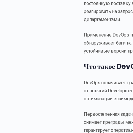
постоянную поставку 
реагировать на запро
департаментами.
Применение DevOps п
обнаруживает баги на
устойчивые версии пр
Что такое DevO
DevOps сплачивает пр
от понятий Developmen
оптимизации взаимод
Первостепенная задач
снимает преграды меж
гарантирует операти