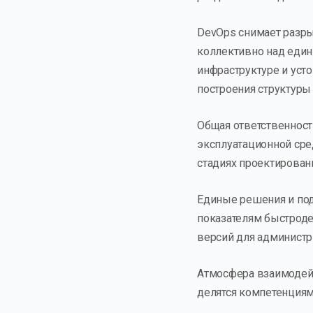
DevOps снимает разр
коллективно над еди
инфраструктуре и уст
построения структуры 
Общая ответственност
эксплуатационной сре
стадиях проектирован
Единые решения и под
показателям быстрод
версий для администр
Атмосфера взаимодей
делятся компетенция