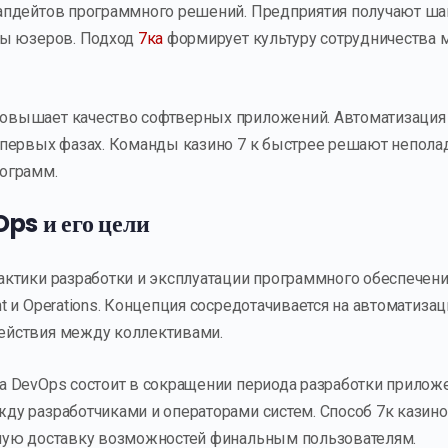
апдейтов программного решений. Предприятия получают ша
сы юзеров. Подход
7ка
формирует культуру сотрудничества
овышает качество софтверных приложений. Автоматизация 
 первых фазах. Команды казино 7 к быстрее решают непола
ограмм.
ps и его цели
актики разработки и эксплуатации программного обеспечен
t и Operations. Концепция сосредотачивается на автоматиза
ействия между коллективами.
а DevOps состоит в сокращении периода разработки прилож
ду разработчиками и операторами систем. Способ 7к казин
вную доставку возможностей финальным пользователям.