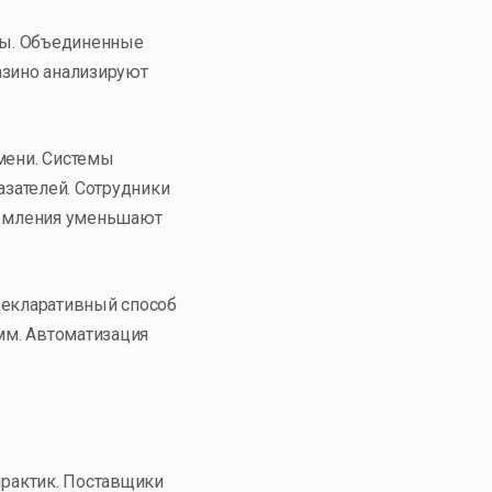
ры. Объединенные
азино анализируют
мени. Системы
зателей. Сотрудники
домления уменьшают
Декларативный способ
мм. Автоматизация
рактик. Поставщики