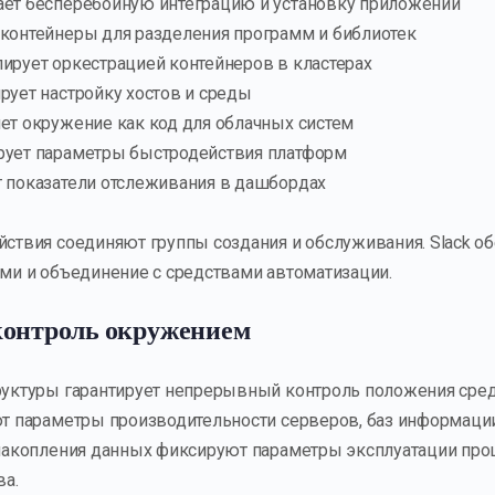
ает бесперебойную интеграцию и установку приложений
 контейнеры для разделения программ и библиотек
лирует оркестрацией контейнеров в кластерах
ирует настройку хостов и среды
яет окружение как код для облачных систем
ирует параметры быстродействия платформ
т показатели отслеживания в дашбордах
твия соединяют группы создания и обслуживания. Slack о
и и объединение с средствами автоматизации.
контроль окружением
уктуры гарантирует непрерывный контроль положения сред
 параметры производительности серверов, баз информации
акопления данных фиксируют параметры эксплуатации проц
ва.