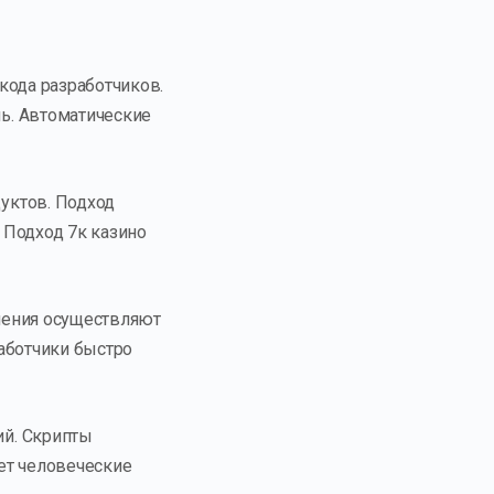
кода разработчиков.
ь. Автоматические
уктов. Подход
 Подход 7к казино
шения осуществляют
аботчики быстро
ий. Скрипты
ет человеческие