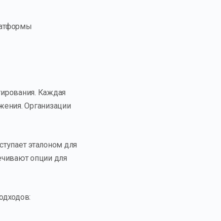
латформы
тирования. Каждая
жения. Организации
ступает эталоном для
ечивают опции для
одходов: