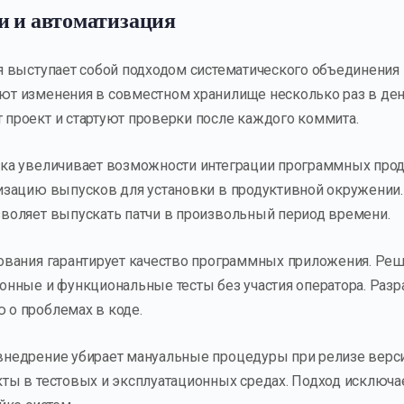
и и автоматизация
я выступает собой подходом систематического объединения 
т изменения в совместном хранилище несколько раз в ден
проект и стартуют проверки после каждого коммита.
ка увеличивает возможности интеграции программных прод
изацию выпусков для установки в продуктивной окружении.
воляет выпускать патчи в произвольный период времени.
ования гарантирует качество программных приложения. Ре
онные и функциональные тесты без участия оператора. Разр
о проблемах в коде.
внедрение убирает мануальные процедуры при релизе верс
ты в тестовых и эксплуатационных средах. Подход исключа