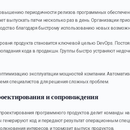
повышению периодичности релизов программных обеспечени
ет выпускать патчи несколько раз в день. Организации при
ходство благодаря быстрому использованию новых возможн
овня продукта становится ключевой целью DevOps. Постоя
опадания кода в продакшн. Группы быстро устраняют недо
 оптимизацию эксплуатации мощностей компании. Автомати
ремя специалистов для решения сложных проблем.
роектирования и сопровождения
 проектирования программного продуктов делит команды н
 генерируют код и передают результат операционным спец
толкновения интересов и тормозит выпуск продуктов.